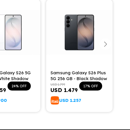
Galaxy S26 5G
Samsung Galaxy S26 Plus
Sam
White Shadow
5G 256 GB - Black Shadow
5G 
Bla
USD
1.799
USD
24
17
059
USD
1.479
U
900
USD
1.257