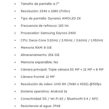
Tamaño de pantalla: 6.7”
Resolución: 2340 x 1080 (FHD+)
Tipo de pantalla: Dynamic AMOLED 2X
Frecuencia de refresco: 120 Hz
Procesador: Samsung Exynos 2400
CPU: Deca-Core 3.2GHz / 2.9GHz / 2.6GHz / 1.95GHz
Memoria RAM: 8 GB
Almacenamiento: 256 GB
Memoria expandible: No
Cámara principal: Triple cámara 50 MP + 12 MP + 8 MP
Cámara frontal: 12 MP
Resolución de video: UHD 8K (7680 x 4320) @30fps
Sistema operativo: Android 16
Conectividad: 5G / Wi-Fi 6E / Bluetooth 5.4 / NFC
Resistencia al agua: IP68