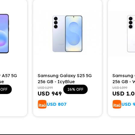
 A57 5G
Samsung Galaxy S25 5G
Samsung 
ue
256 GB - IcyBlue
256 GB - 
USD
1.299
USD
1.399
26
USD
949
USD
1.
USD
807
USD