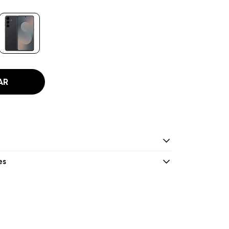
AR
es