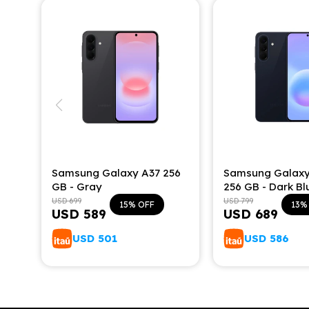
Samsung Galaxy A37 256
Samsung Galaxy
GB - Gray
256 GB - Dark Bl
USD
699
USD
799
15
13
USD
589
USD
689
USD
501
USD
586