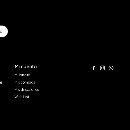
E
Mi cuenta



Mi cuenta
es
Mis compras
Mis direcciones
Wish List