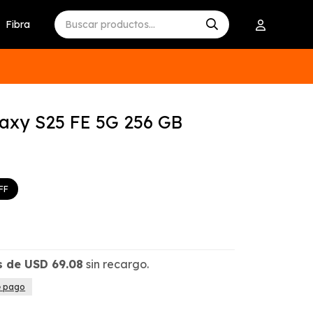
Fibra
axy S25 FE 5G 256 GB
s de
USD
69.08
sin recargo.
e pago