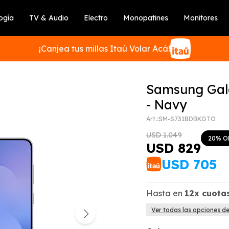
ogía
TV & Audio
Electro
Monopatines
Monitores
¡Canjea tus millas Itaú Volar Acá!
Samsung Gal
- Navy
SM-S731BDBKGTO
SUSCRIBIRME
USD
1.049
20
USD
829
USD
705
Hasta en
12x
cuota
Ver todas las opciones d