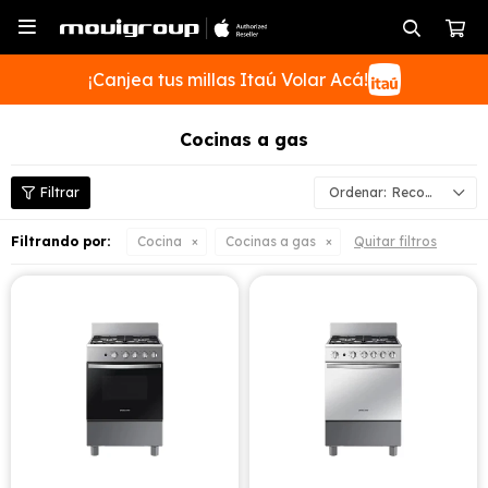

¡Canjea tus millas Itaú Volar Acá!
Cocinas a gas
Recomendados
SUSCRIBIRME
Filtrando por:
Cocina
Cocinas a gas
Quitar filtros