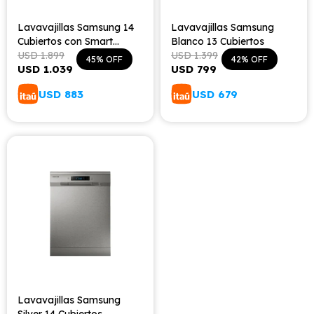
Lavavajillas Samsung 14
Lavavajillas Samsung
Cubiertos con Smart
Blanco 13 Cubiertos
Things
USD
1.899
USD
1.399
45
42
USD
1.039
USD
799
USD
883
USD
679
Lavavajillas Samsung