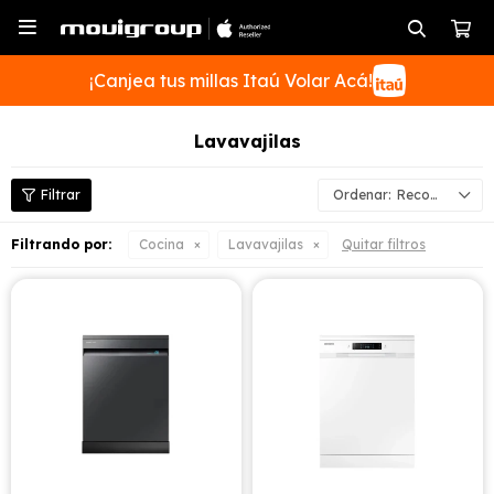

¡Canjea tus millas Itaú Volar Acá!
Lavavajilas
Recomendados
SUSCRIBIRME
Filtrando por:
Cocina
Lavavajilas
Quitar filtros