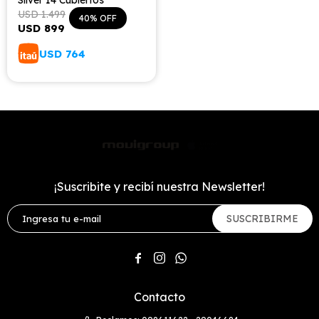
Silver 14 Cubiertos
USD
1.499
40
USD
899
USD
764
¡Suscribite y recibí nuestra Newsletter!
SUSCRIBIRME



Contacto