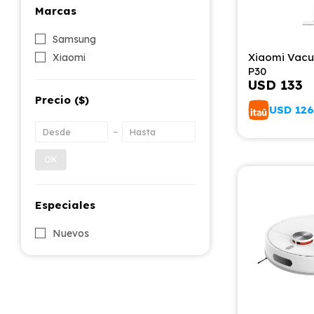
Marcas
Samsung
Xiaomi Vacu
Xiaomi
P30
USD
133
Precio
($)
USD
126
OK
Especiales
Nuevos