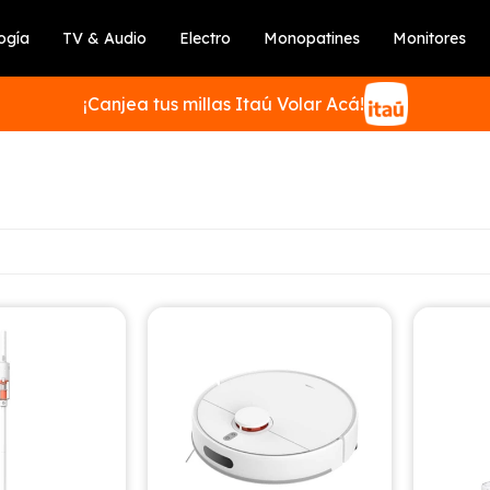
ogía
TV & Audio
Electro
Monopatines
Monitores
¡Canjea tus millas Itaú Volar Acá!
SUSCRIBIRME