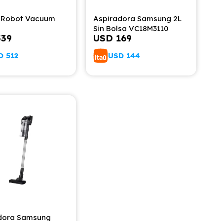
 Robot Vacuum
Aspiradora Samsung 2L
Sin Bolsa VC18M3110
539
USD
169
D
512
USD
144
dora Samsung