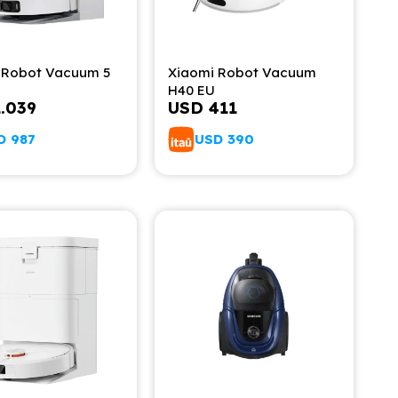
 Robot Vacuum 5
Xiaomi Robot Vacuum
H40 EU
1.039
USD
411
D
987
USD
390