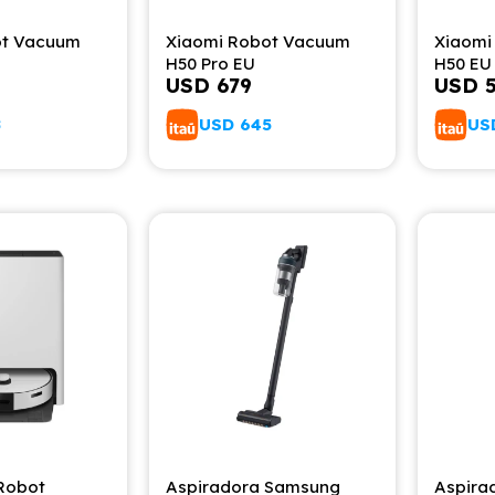
ot Vacuum
Xiaomi Robot Vacuum
Xiaomi
H50 Pro EU
H50 EU
USD
679
USD
8
USD
645
US
Robot
Aspiradora Samsung
Aspira