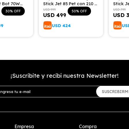
t Bot 70W
Stick Jet 85 Pet con 210 W
Stick J
stación de
de Poder de Succión
Poder 
USD
999
USD
799
30
50
USD
499
USD
eam
89
USD
424
US
¡Suscribite y recibí nuestra Newsletter!
SUSCRIBIRM
Empresa
Compra