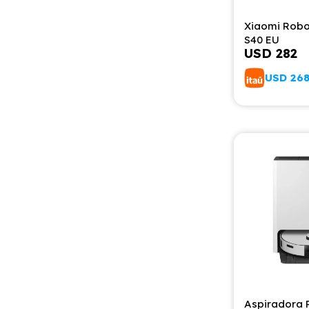
Xiaomi Rob
S40 EU
USD
282
USD
26
Aspiradora 