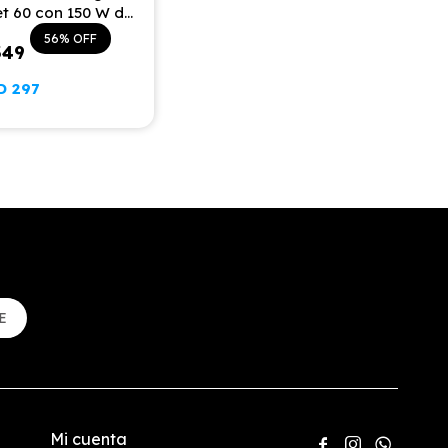
et 60 con 150 W de
de Succión
56
349
D
297
E
Mi cuenta


