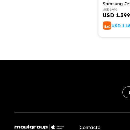
Samsung Je
Combo con E
USD
1.999
USD
1.399
Limpieza St
USD
1.1
Contacto