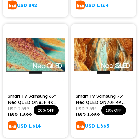
USD
892
USD
1.164
Smart TV Samsung 65"
Smart TV Samsung 75"
Neo QLED QN85F 4K
Neo QLED QN70F 4K
Vision AI (2025)
USD
2.399
Vision AI (2025)
USD
2.399
20
18
USD
1.899
USD
1.959
USD
1.614
USD
1.665