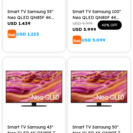
Smart TV Samsung 55"
Smart TV Samsung 100"
Neo QLED QN85F 4K
Neo QLED QN80F 4K
USD
1.439
Vision AI (2025)
Samsung (2025)
USD
9.999
40
USD
5.999
USD
1.223
USD
5.099
Smart TV Samsung 43"
Smart TV Samsung 50"