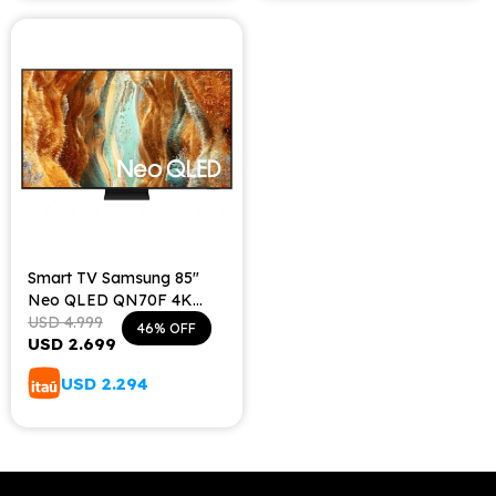
Smart TV Samsung 85"
Neo QLED QN70F 4K
Vision AI (2025)
USD
4.999
46
USD
2.699
USD
2.294