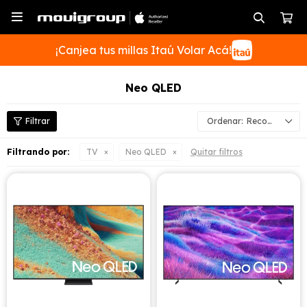

¡Canjea tus millas Itaú Volar Acá!
Neo QLED
Recomendados
SUSCRIBIRME
Filtrando por:
TV
Neo QLED
Quitar filtros