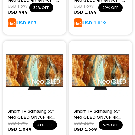
Neo QLED 4K QN90F TV
Neo QLED 4K QN90F TV
Gaming (2025)
USD
1.399
Gaming (2025)
USD
1.699
32
29
USD
949
USD
1.199
USD
807
USD
1.019
Smart TV Samsung 55"
Smart TV Samsung 65"
Neo QLED QN70F 4K
Neo QLED QN70F 4K
Vision AI (2025)
USD
1.799
Vision AI (2025)
USD
2.199
41
37
USD
1.049
USD
1.369