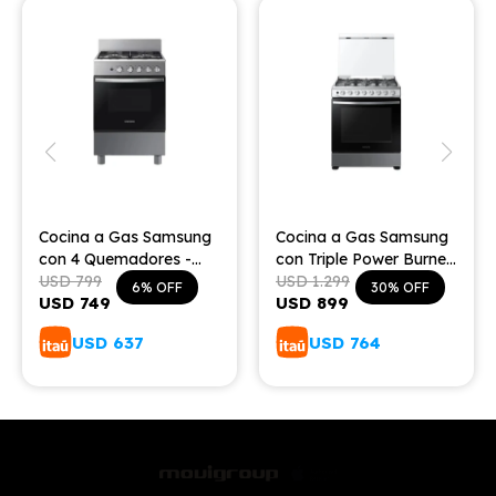
Cocina a Gas Samsung
Cocina a Gas Samsung
con 4 Quemadores -
con Triple Power Burner
Black
USD
799
6 Hornallas
USD
1.299
6
30
USD
749
USD
899
USD
637
USD
764