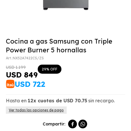
Cocina a gas Samsung con Triple
Power Burner 5 hornallas
NX52A7422CS/ZS
USD
1.199
29
USD
849
USD
722
Hasta en
12x
cuotas de
USD
70.75
sin recargo.
Ver todas las opciones de pago

