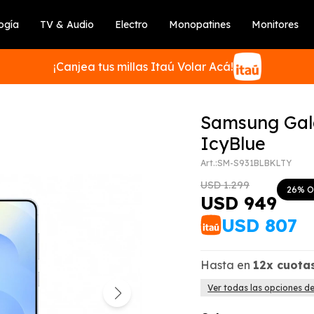
ogía
TV & Audio
Electro
Monopatines
Monitores
¡Canjea tus millas Itaú Volar Acá!
Samsung Gala
IcyBlue
SM-S931BLBKLTY
SUSCRIBIRME
USD
1.299
26
USD
949
USD
807
Hasta en
12x
cuota
Ver todas las opciones d