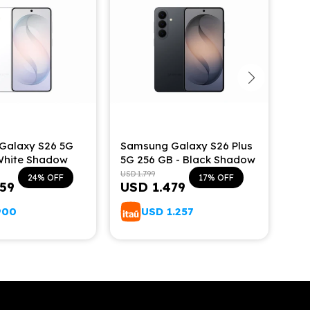
Galaxy S26 5G
Samsung Galaxy S26 Plus
Sam
White Shadow
5G 256 GB - Black Shadow
5G 
Bla
USD
1.799
USD
24
17
059
USD
1.479
U
900
USD
1.257