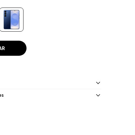
AR
es