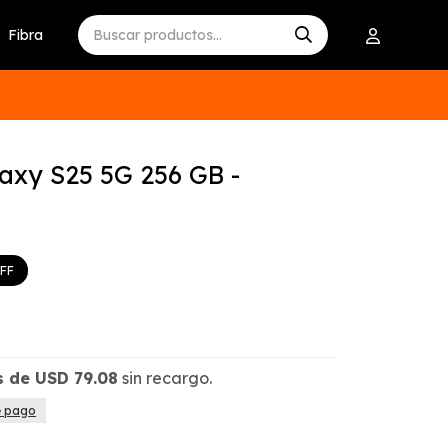
Fibra
xy S25 5G 256 GB -
s de
USD
79.08
sin recargo.
e pago