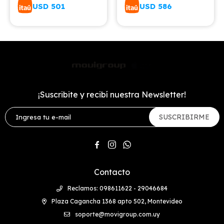
USD
501
USD
586
¡Suscribite y recibí nuestra Newsletter!
SUSCRIBIRME



Contacto
Reclamos: 098611622 - 29046684
Plaza Cagancha 1368 apto 502, Montevideo
soporte@movigroup.com.uy