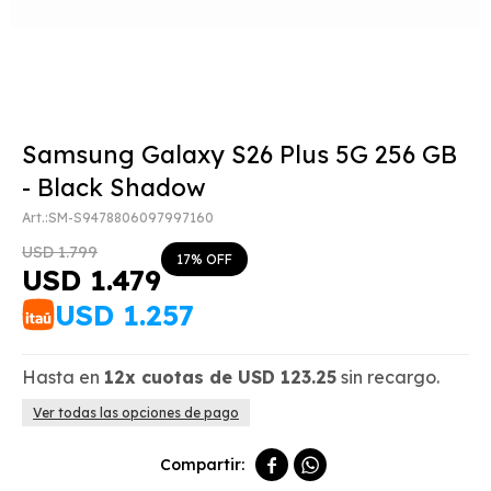
Samsung Galaxy S26 Plus 5G 256 GB
- Black Shadow
SM-S9478806097997160
USD
1.799
17
USD
1.479
USD
1.257
Hasta en
12x
cuotas de
USD
123.25
sin recargo.
Ver todas las opciones de pago

