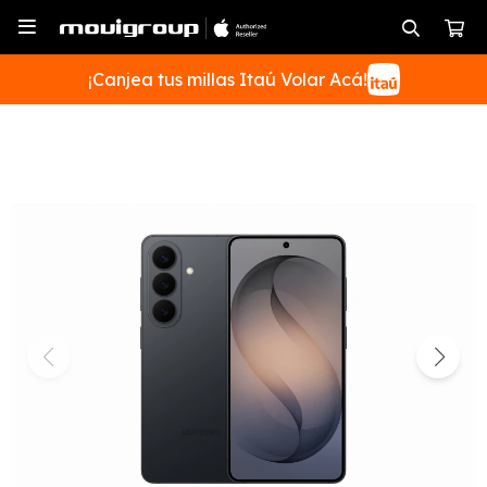

¡Canjea tus millas Itaú Volar Acá!
SUSCRIBIRME