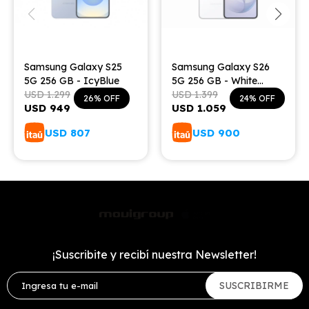
Samsung Galaxy S25
Samsung Galaxy S26
5G 256 GB - IcyBlue
5G 256 GB - White
USD
1.299
Shadow
USD
1.399
26
24
USD
949
USD
1.059
USD
807
USD
900
¡Suscribite y recibí nuestra Newsletter!
SUSCRIBIRME