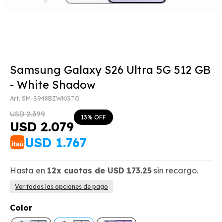
Samsung Galaxy S26 Ultra 5G 512 GB
- White Shadow
SM-S948BZWKGTO
USD
2.399
13
USD
2.079
USD
1.767
Hasta en
12x
cuotas de
USD
173.25
sin recargo.
Ver todas las opciones de pago
Color