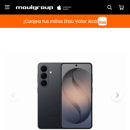

¡Canjea tus millas Itaú Volar Acá!
SUSCRIBIRME