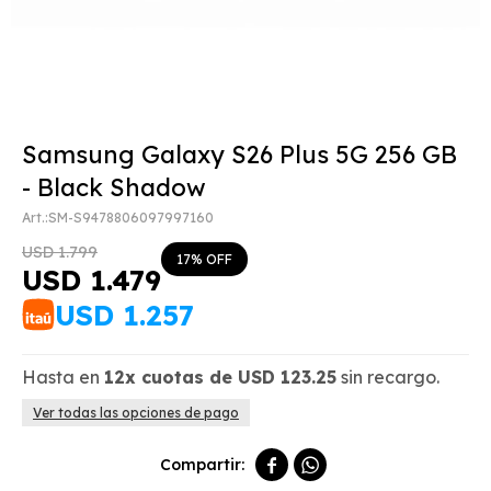
Samsung Galaxy S26 Plus 5G 256 GB
- Black Shadow
SM-S9478806097997160
USD
1.799
17
USD
1.479
USD
1.257
Hasta en
12x
cuotas de
USD
123.25
sin recargo.
Ver todas las opciones de pago

