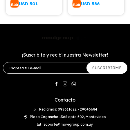
USD
501
USD
586
¡Suscribite y recibí nuestra Newsletter!
SUSCRIBIRME



Contacto
Reclamos: 098611622 - 29046684
Plaza Cagancha 1368 apto 502, Montevideo
soporte@movigroup.com.uy