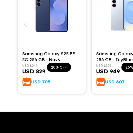
Samsung Galaxy S25 FE
Samsung Galaxy
5G 256 GB - Navy
256 GB - IcyBlue
USD
1.049
USD
1.299
20
26
USD
829
USD
949
USD
705
USD
807