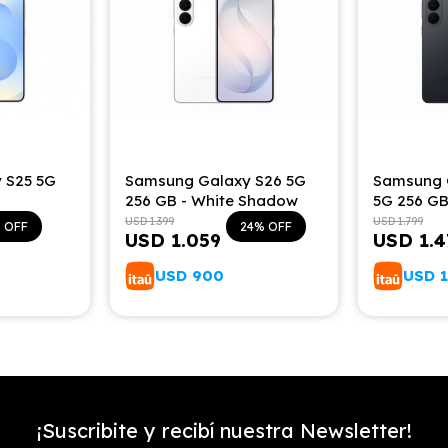
 S25 5G
Samsung Galaxy S26 5G
Samsung 
256 GB - White Shadow
5G 256 GB
USD
1.399
USD
1.799
24
USD
1.059
USD
1.
USD
900
USD
1
¡Suscribite y recibí nuestra Newsletter!