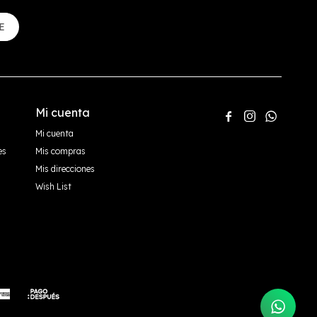
E
Mi cuenta



Mi cuenta
es
Mis compras
Mis direcciones
Wish List