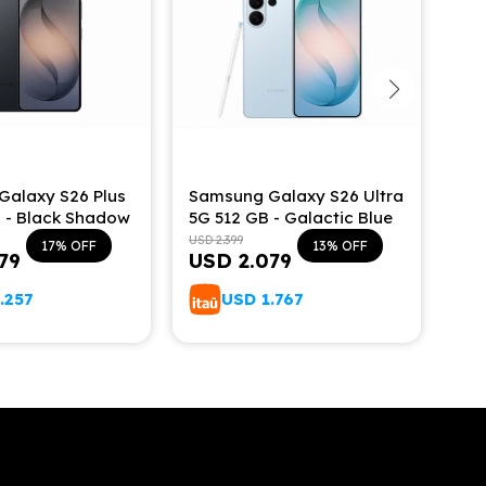
Galaxy S26 Plus
Samsung Galaxy S26 Ultra
Sam
 - Black Shadow
5G 512 GB - Galactic Blue
5G
USD
2.399
USD
17
13
479
USD
2.079
U
.257
USD
1.767