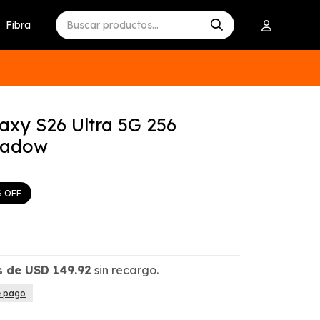
Fibra
xy S26 Ultra 5G 256
hadow
s de
USD
149.92
sin recargo.
e pago