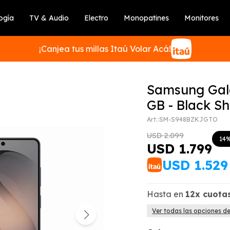
ogía
TV & Audio
Electro
Monopatines
Monitores
¡Canjea tus millas Itaú Volar Acá!
Samsung Gala
GB - Black S
SM-S948BZKJGTO
SUSCRIBIRME
USD
2.099
14
USD
1.799
USD
1.529
Hasta en
12x
cuota
Ver todas las opciones d