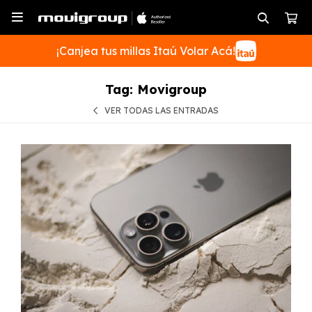

¡Canjea tus millas Itaú Volar Acá!
Tag: Movigroup
VER TODAS LAS ENTRADAS
SUSCRIBIRME