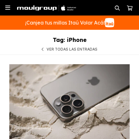

¡Canjea tus millas Itaú Volar Acá!
Tag: iPhone
VER TODAS LAS ENTRADAS
SUSCRIBIRME