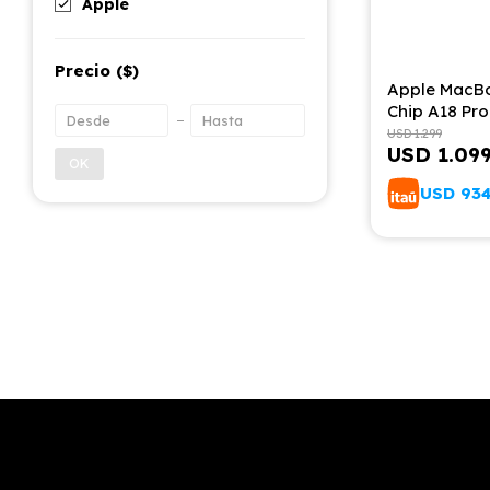
Apple
Precio
($)
Apple MacBo
Chip A18 Pr
256gb Tecla
USD
1.299
USD
1.09
Silver
OK
USD
93