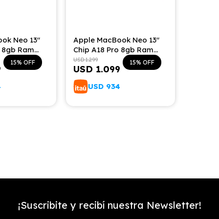
ok Neo 13"
Apple MacBook Neo 13"
o 8gb Ram
Chip A18 Pro 8gb Ram
do Español -
256gb Teclado Español -
USD
1.299
15
15
9
USD
1.099
Indigo
4
USD
934
¡Suscribite y recibí nuestra Newsletter!