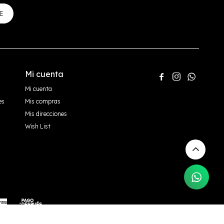
E
Mi cuenta



Mi cuenta
es
Mis compras
Mis direcciones
Wish List