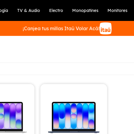
ogía
TV & Audio
Electro
Monopatines
Monitores
¡Canjea tus millas Itaú Volar Acá!
SUSCRIBIRME