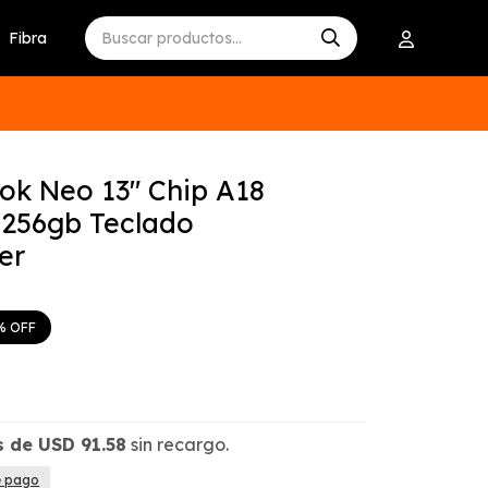
Fibra
ok Neo 13" Chip A18
 256gb Teclado
ver
s de
USD
91.58
sin recargo.
e pago