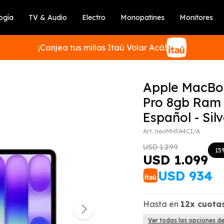
ogía
TV & Audio
Electro
Monopatines
Monitores
¡Canjea tus millas Itaú Volar Acá!
Apple MacBo
Pro 8gb Ram
Español - Sil
SUSCRIBIRME
neoMHFA4CI/A
USD
1.299
15
USD
1.099
USD
934
Hasta en
12x
cuota
Ver todas las opciones d