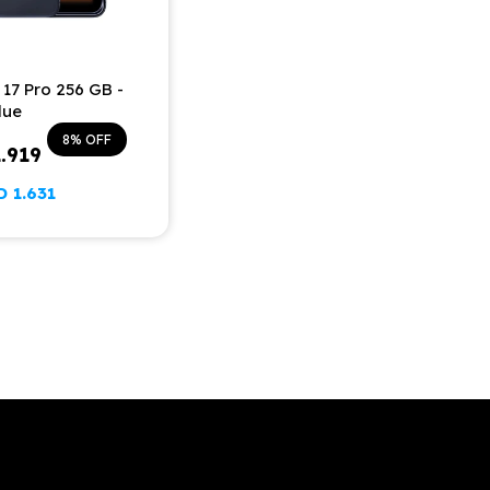
17 Pro 256 GB -
lue
8
1.919
D
1.631