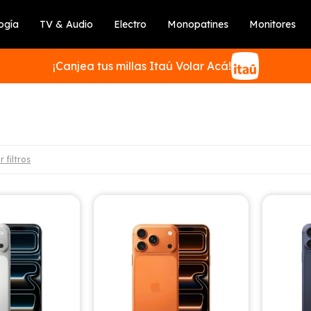
ogía
TV & Audio
Electro
Monopatines
Monitores
¡Canjea tus millas Itaú Volar Acá!
r filtros
SUSCRIBIRME