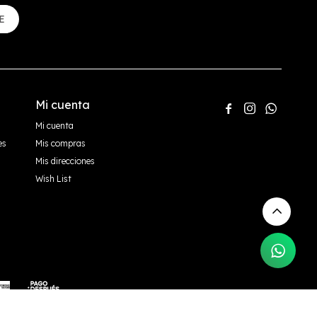
E
Mi cuenta



Mi cuenta
es
Mis compras
Mis direcciones
Wish List