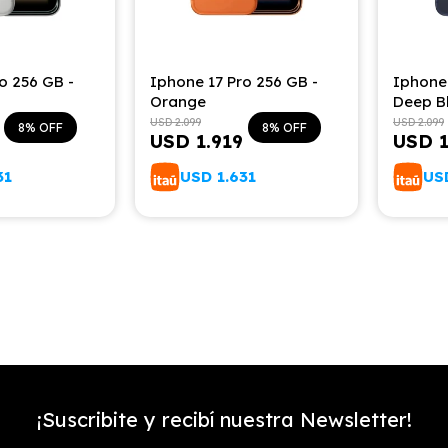
o 256 GB -
Iphone 17 Pro 256 GB -
Iphone 
Orange
Deep B
USD
2.099
USD
2.099
8
8
USD
1.919
USD
31
USD
1.631
US
¡Suscribite y recibí nuestra Newsletter!