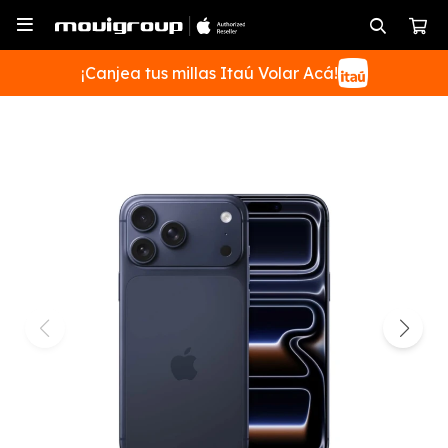

¡Canjea tus millas Itaú Volar Acá!
SUSCRIBIRME