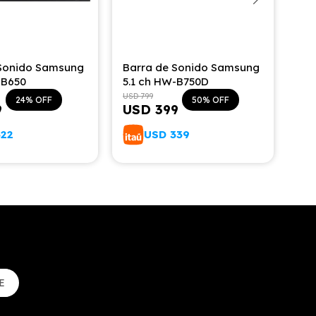
 Sonido Samsung
Barra de Sonido Samsung
Ba
-B650
5.1 ch HW-B750D
Se
USD
799
USD
24
50
9
USD
399
U
322
USD
339
E