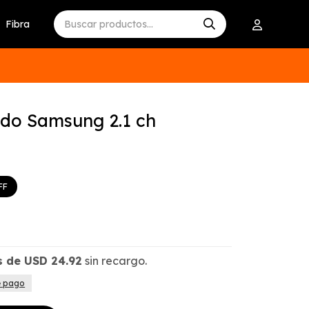
Fibra
ido Samsung 2.1 ch
s de
USD
24.92
sin recargo.
e pago