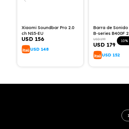
Xiaomi Soundbar Pro 2.0
Barra de Sonid
ch NS5-EU
B-series B400F 2
USD
156
USD
199
10
USD
179
USD
148
USD
152