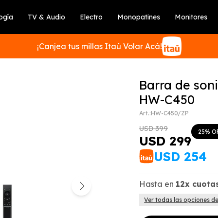
ogía
TV & Audio
Electro
Monopatines
Monitores
¡Canjea tus millas Itaú Volar Acá!
Barra de son
HW-C450
HW-C450/ZP
SUSCRIBIRME
USD
399
25
USD
299
USD
254
Hasta en
12x
cuota
Ver todas las opciones d