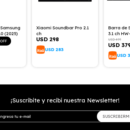
o Samsung
Xiaomi Soundbar Pro 2.1
Barra de
.0 (2025)
ch
3.1 ch HW
USD
298
USD
499
USD
37
USD
283
USD
¡Suscribite y recibí nuestra Newsletter!
SUSCRIBIRM