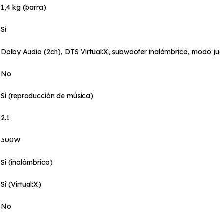
1,4 kg (barra)
Sí
Dolby Audio (2ch), DTS Virtual:X, subwoofer inalámbrico, modo 
No
Sí (reproducción de música)
2.1
300W
Sí (inalámbrico)
Sí (Virtual:X)
No