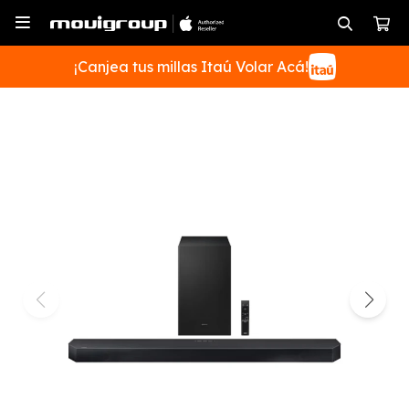

¡Canjea tus millas Itaú Volar Acá!
SUSCRIBIRME