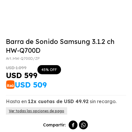
Barra de Sonido Samsung 3.1.2 ch
HW-Q700D
HW-Q700D/ZP
USD
1.099
45
USD
599
USD
509
Hasta en
12x
cuotas de
USD
49.92
sin recargo.
Ver todas las opciones de pago

