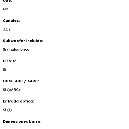
USB
No
Canales
3.1.2
Subwoofer incluido
Sí (inalámbrico
DTS:X
Sí
HDMI ARC / eARC
Sí (eARC)
Entrada óptica
Sí (1)
Dimensiones barra