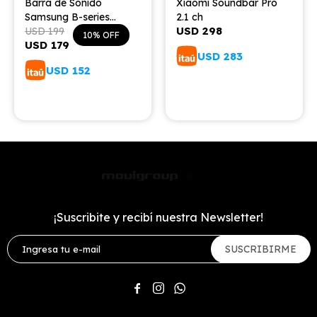
Barra de Sonido
Xiaomi Soundbar Pro
Samsung B-series
2.1 ch
USD
298
B400F 2.0 (2025)
USD
199
10
USD
179
USD
283
USD
152
¡Suscribite y recibí nuestra Newsletter!
SUSCRIBIRME


