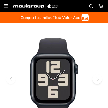

¡Canjea tus millas Itaú Volar Acá!
SUSCRIBIRME