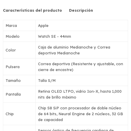
Características del producto Descripción
Marca
Apple
Modelo
Watch SE - 44mm
Caja de aluminio Medianoche y Correa
Color
deportiva Medianoche
Correa deportiva (Resistente y ajustable, con
Pulsera
cierre de encastre)
Tamaño
Talla S/M
Retina OLED LTPO, vidrio Ion-X, hasta 1,000
Pantalla
nits de brillo máximo
Chip S8 SiP con procesador de doble núcleo
Chip
de 64 bits, Neural Engine de 2 núcleos, 32 GB
de capacidad
Sensor óptico de frecuencia cardiaca de