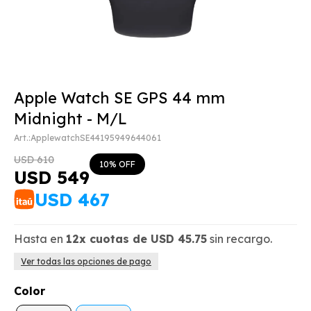
Apple Watch SE GPS 44 mm
Midnight - M/L
ApplewatchSE44195949644061
USD
610
10
USD
549
USD
467
Hasta en
12x
cuotas de
USD
45.75
sin recargo.
Ver todas las opciones de pago
Color