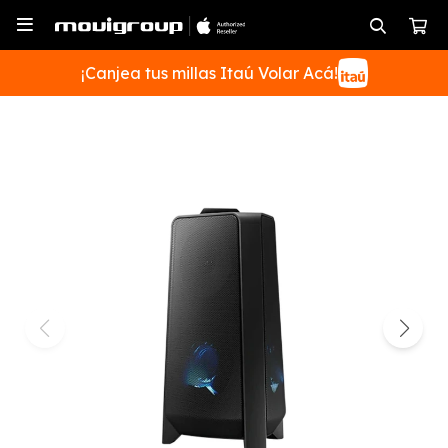

¡Canjea tus millas Itaú Volar Acá!
SUSCRIBIRME