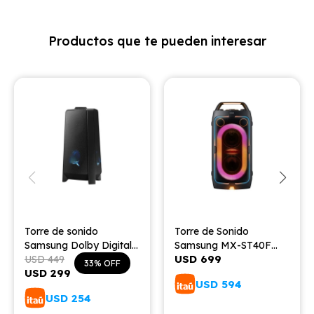
Productos que te pueden interesar
Torre de sonido
Torre de Sonido
Samsung Dolby Digital
Samsung MX-ST40F
USD
699
2.0 300W
USD
449
160 watts Party Speaker
33
USD
299
USD
594
USD
254