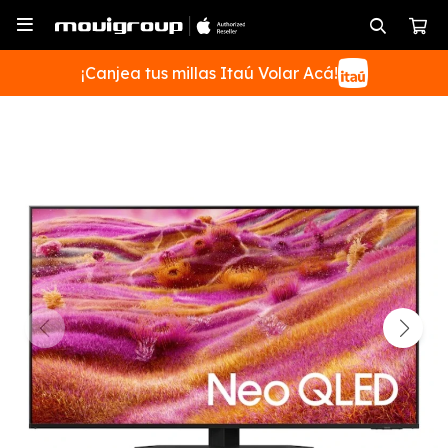

¡Canjea tus millas Itaú Volar Acá!
SUSCRIBIRME