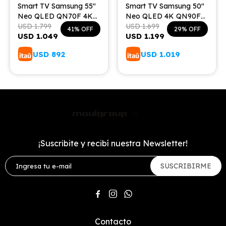
Smart TV Samsung 55"
Smart TV Samsung 50"
Neo QLED QN70F 4K
Neo QLED 4K QN90F
Vision AI (2025)
USD
1.799
TV Gaming (2025)
USD
1.699
41
29
USD
1.049
USD
1.199
USD
892
USD
1.019
¡Suscribite y recibí nuestra Newsletter!
SUSCRIBIRME



Contacto