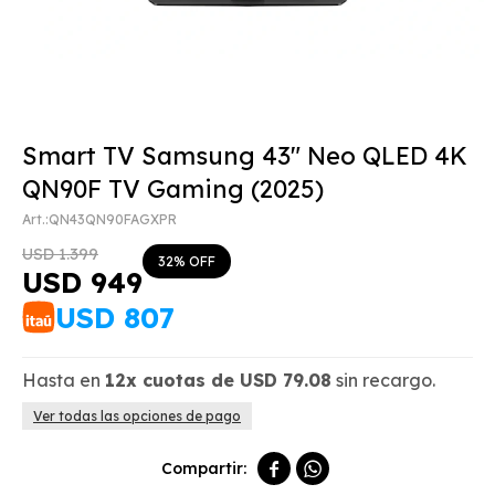
Smart TV Samsung 43" Neo QLED 4K
QN90F TV Gaming (2025)
QN43QN90FAGXPR
USD
1.399
32
USD
949
USD
807
Hasta en
12x
cuotas de
USD
79.08
sin recargo.
Ver todas las opciones de pago

