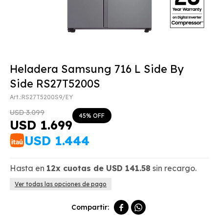
Heladera Samsung 716 L Side By
Side RS27T5200S
RS27T5200S9/EY
USD
3.099
45
USD
1.699
USD
1.444
Hasta en
12x
cuotas de
USD
141.58
sin recargo.
Ver todas las opciones de pago

