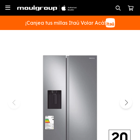

¡Canjea tus millas Itaú Volar Acá!
SUSCRIBIRME