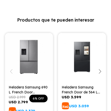
Productos que te pueden interesar
Heladera Samsung 690
Heladera Samsung
L French Door
French Door de 564 L
USD
3.599
RF32CG5410B1
USD
2.999
con Family Hub RF27
6
USD
2.799
USD
3.059
USD
2.379