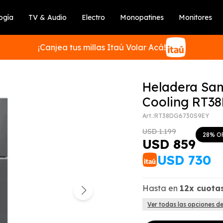
ogía
TV & Audio
Electro
Monopatines
Monitores
¡Canjea tus millas Itaú Volar Acá!
Heladera Sa
Cooling RT3
RT38DG6730S9EY
SUSCRIBIRME
USD
1.199
28
USD
859
USD
730
Hasta en
12x
cuota
Ver todas las opciones d