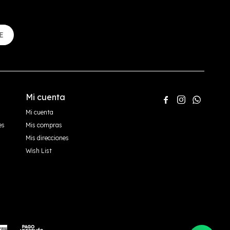
E
Mi cuenta



Mi cuenta
es
Mis compras
Mis direcciones
Wish List