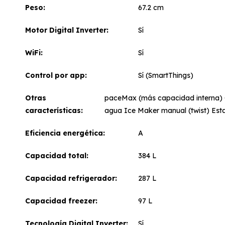
Peso
67.2 cm
Motor Digital Inverter
Sí
WiFi
Sí
Control por app
Sí (SmartThings)
Otras
paceMax (más capacidad interna) Op
características
agua Ice Maker manual (twist) Est
Eficiencia energética
A
Capacidad total
384 L
Capacidad refrigerador
287 L
Capacidad freezer
97 L
Tecnología Digital Inverter
Sí