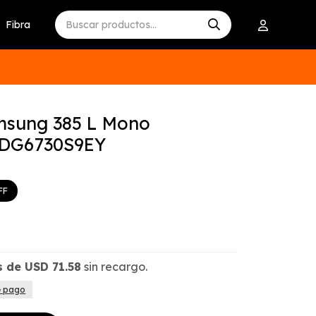
Fibra
msung 385 L Mono
8DG6730S9EY
s de
USD
71.58
sin recargo.
e pago