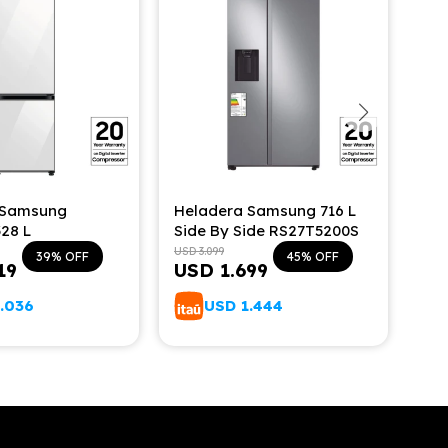
 Samsung
Heladera Samsung 716 L
He
28 L
Side By Side RS27T5200S
Fr
RF
USD
3.099
USD
39
45
19
USD
1.699
U
1.036
USD
1.444