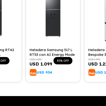
ng RT42
Heladera Samsung 517 L
Heladera
L
RT53 con AI Energy Mode
Bespoke 3
USD
1.699
USD
1.999
35
USD
1.099
USD
1.2
USD
934
USD