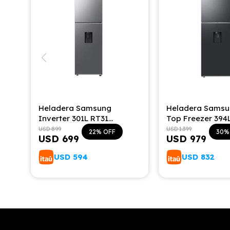
Heladera Samsung
Heladera Samsu
Inverter 301L RT31
Top Freezer 394
c/dispensador
USD
899
USD
1.399
22
30
USD
699
USD
979
USD
594
USD
832