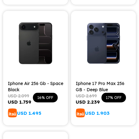
Iphone Air 256 Gb - Space
Iphone 17 Pro Max 256
Black
GB - Deep Blue
USD
2.099
USD
2.699
16
17
USD
1.759
USD
2.239
USD
1.495
USD
1.903