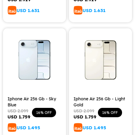
USD
1.631
USD
1.631
Iphone Air 256 Gb - Sky
Iphone Air 256 Gb - Light
Blue
Gold
USD
2.099
USD
2.099
16
16
USD
1.759
USD
1.759
USD
1.495
USD
1.495