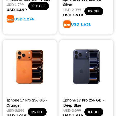
USD
1.799
Silver
16
USD
1.499
USD
2.099
8
USD
1.919
USD
1.274
USD
1.631
Iphone 17 Pro 256 GB -
Iphone 17 Pro 256 GB -
Orange
Deep Blue
USD
2.099
USD
2.099
8
8
USD
1.919
USD
1.919