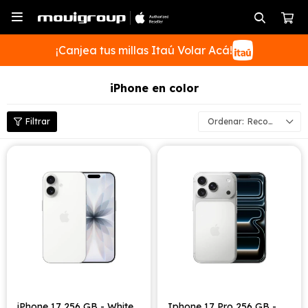

¡Canjea tus millas Itaú Volar Acá!
iPhone en color
Recomendados
SUSCRIBIRME
iPhone 17 256 GB - White
Iphone 17 Pro 256 GB -