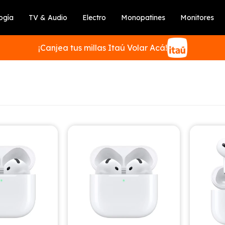
ogía
TV & Audio
Electro
Monopatines
Monitores
¡Canjea tus millas Itaú Volar Acá!
SUSCRIBIRME