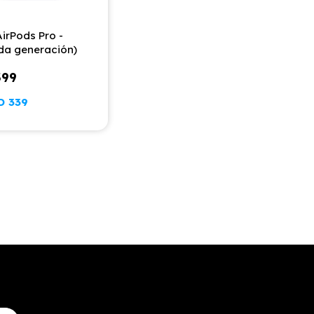
irPods Pro -
da generación)
399
D
339