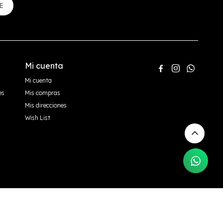
E
Mi cuenta



Mi cuenta
es
Mis compras
Mis direcciones
Wish List