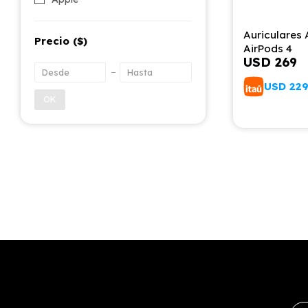
Auriculares 
Precio
($)
AirPods 4
USD
269
USD
22
OK