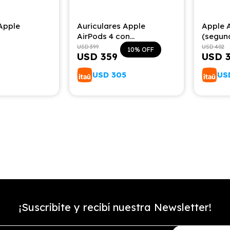
Apple
Auriculares Apple
Apple A
AirPods 4 con
(segun
cancelación activa de
USD
399
USD
402
10
USD
359
USD
ruido
9
USD
305
US
¡Suscribite y recibí nuestra Newsletter!